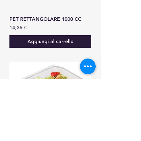
PET RETTANGOLARE 1000 CC
Prezzo
14,35 €
Aggiungi al carrello
PET RETTANGOLARE 750 CC