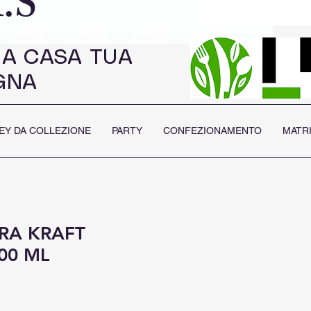
.S
 A CASA TUA
GNA
EY DA COLLEZIONE
PARTY
CONFEZIONAMENTO
MATR
ERA KRAFT
00 ML