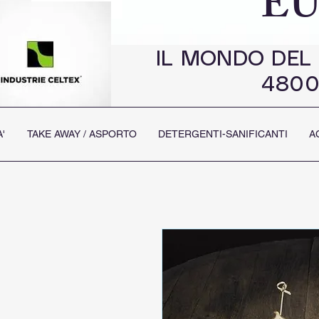
EU
IL MONDO DEL
4800
'
TAKE AWAY / ASPORTO
DETERGENTI-SANIFICANTI
A