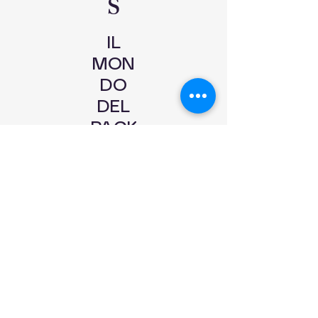
S
IL
MON
DO
DEL
PACK
AGIN
G E
DEL
MON
OUSO
A
CASA
TUA