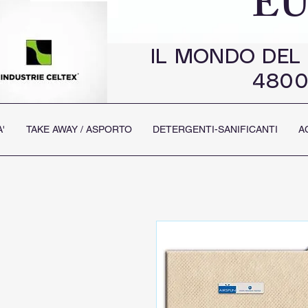
EU
IL MONDO DEL
4800
'
TAKE AWAY / ASPORTO
DETERGENTI-SANIFICANTI
A