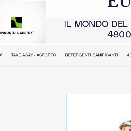
EU
IL MONDO DEL
4800
'
TAKE AWAY / ASPORTO
DETERGENTI-SANIFICANTI
A