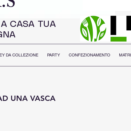
.S
 A CASA TUA
GNA
EY DA COLLEZIONE
PARTY
CONFEZIONAMENTO
MATR
AD UNA VASCA