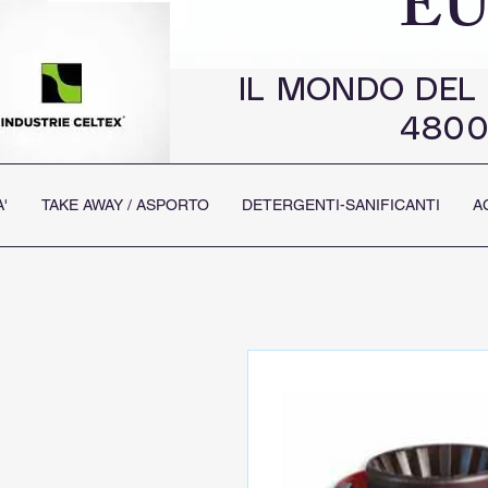
EU
IL MONDO DEL
4800
'
TAKE AWAY / ASPORTO
DETERGENTI-SANIFICANTI
A