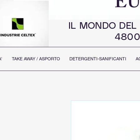
EU
IL MONDO DEL
4800
'
TAKE AWAY / ASPORTO
DETERGENTI-SANIFICANTI
A